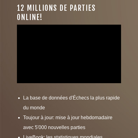
12 MILLIONS DE PARTIES
ONLINE!
La base de données d'Échecs la plus rapide
du monde
Toujour à jour: mise à jour hebdomadaire
avec 5'000 nouvelles parties
LiveBook: les statistiques mondiales