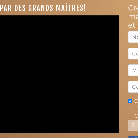
Cr
 PAR DES GRANDS MAÎTRES!
ma
et
O
l
C