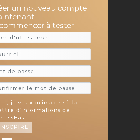
éer un nouveau compte
intenant
 commencer à tester
ui, je veux m'inscrire à la
ettre d'informations de
hessBase.