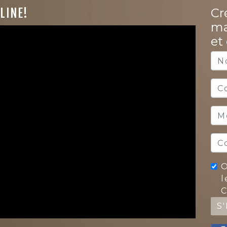
Cr
LINE!
ma
et
O
l
C