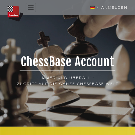
ANMELDEN
ChessBase Account
IMMER UND ÜBERALL -
ZUGRIFF AUF DIE GANZE CHESSBASE WELT